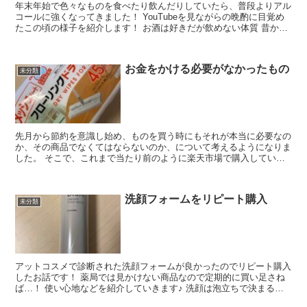
年末年始で色々なものを食べたり飲んだりしていたら、普段よりアル
コールに強くなってきました！ YouTubeを見ながらの晩酌に目覚め
たこの頃の様子を紹介します！ お酒は好きだが飲めない体質 昔から
お酒は大好きで、焼酎以外はなんで...
お金をかける必要がなかったもの
未分類
先月から節約を意識し始め、ものを買う時にもそれが本当に必要なの
か、その商品でなくてはならないのか、について考えるようになりま
した。 そこで、これまで当たり前のように楽天市場で購入していた
商品を置き換えることにしたので紹介します。 日...
洗顔フォームをリピート購入
未分類
アットコスメで診断された洗顔フォームが良かったのでリピート購入
したお話です！ 薬局では見かけない商品なので定期的に買い足さね
ば…！ 使い心地などを紹介していきます♪ 洗顔は泡立ちで決まるの
か これまでは洗顔フォームを自力で泡立...