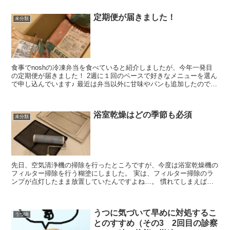
定期便が届きました！
未分類
食事でnoshの冷凍弁当を食べていると紹介しましたが、今年一発目
の定期便が届きました！ 2週に１回のペースで好きなメニューを選ん
で申し込んでいます♪ 最近は弁当以外に甘味やパンも追加したので簡
単に紹介します！ 6食の内訳 こん...
浴室乾燥はどの季節も必須
未分類
先日、空気清浄機の掃除を行ったところですが、今度は浴室乾燥機の
フィルター掃除を行う糊塗にしました。 実は、フィルター掃除のラ
ンプが点灯したまま放置していたんですよね…。 慣れてしまえばあ
っという間のお掃除だったので、紹介します！ 我...
うつに気づいて早めに対処するこ
うつ病
とのすすめ（その3 2回目の診察