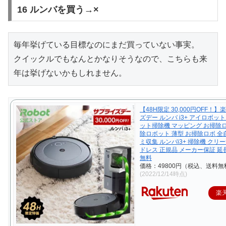
16 ルンバを買う→×
毎年挙げている目標なのにまだ買っていない事実。

クイックルでもなんとかなりそうなので、こちらも来
年は挙げないかもしれません。
【48H限定 30,000円OFF！
ズデー ルンバ i3+ アイロボット
ット掃除機 マッピング お掃除
除ロボット 薄型 お掃除ロボ 全
ミ収集 ルンバi3+ 掃除機 クリ
ドレス 正規品 メーカー保証 延
無料
価格：49800円（税込、送料無
(2022/12/14時点)
楽