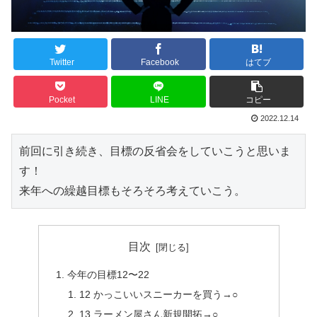
Twitter
Facebook
はてブ
Pocket
LINE
コピー
2022.12.14
前回に引き続き、目標の反省会をしていこうと思いま
す！

来年への繰越目標もそろそろ考えていこう。
目次
今年の目標12〜22
12 かっこいいスニーカーを買う→○
13 ラーメン屋さん新規開拓→○