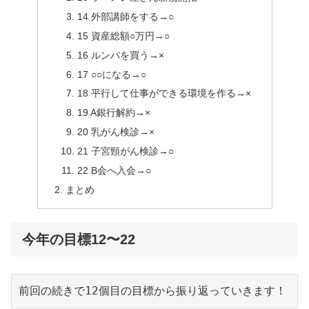
14 外部講師をする→○
15 資産総額○万円→○
16 ルンバを買う→×
17 ○○になる→○
18 平行して仕事ができる環境を作る→×
19 A銀行解約→×
20 乳がん検診→×
21 子宮頸がん検診→○
22 B会へ入会→○
まとめ
今年の目標12〜22
前回の続きで12個目の目標から振り返っていきます！