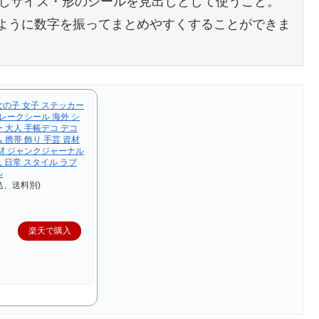
じサイズ・形のシールを見出しとして使うこと。

のように数字を振ってまとめやすくすることができま
 女の子 女子 ステッカー
フレークシール 海外 シ
 大人 手帳デコ デコ
 携帯 飾り 手芸 資材
素材 ジャンクジャーナル
れ 日常 スタイル ラブ
ル
込、送料別)
楽天で購入