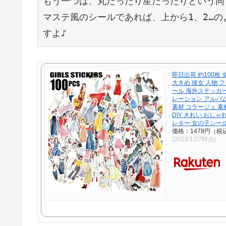
もう一つは、丸だったり星だったりという同
マステ風のシールであれば、上から1、2…
すよ♪
即日出荷 約100枚
大きめ 彼女 人物 
ール 海外ステッカー
レーション アルバム
素材 コラージュ 
DIY きれい おしゃ
レター 女の子シー
価格：1478円（税
(2022/12/7時点)